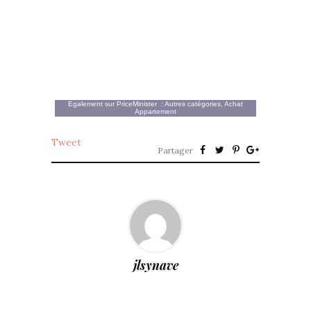
Egalement sur
PriceMinister
:
Autres catégories
,
Achat
Appartement
Tweet
Partager
jlsynave