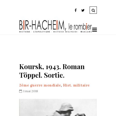
Koursk, 1943. Roman
Töppel. Sortie.
2ème guerre mondiale
,
Hist. militaire
1 mai 2018