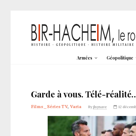
Armées
Géopolitique
Garde à vous. Télé-réalité
Films_Séries TV
,
Varia
By
jlsynave
12 décemb