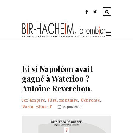
Ei si Napoléon avait
gagné à Waterloo ?
Antoine Reverchon.
1er Empire
,
Hist. militaire
,
Uchronie
,
Varia
,
what-if
21 juin 2015