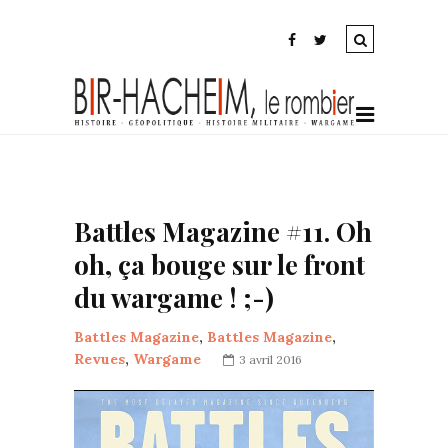
Battles Magazine #11. Oh
oh, ça bouge sur le front
du wargame ! ;-)
Battles Magazine
,
Battles Magazine
,
Revues
,
Wargame
3 avril 2016