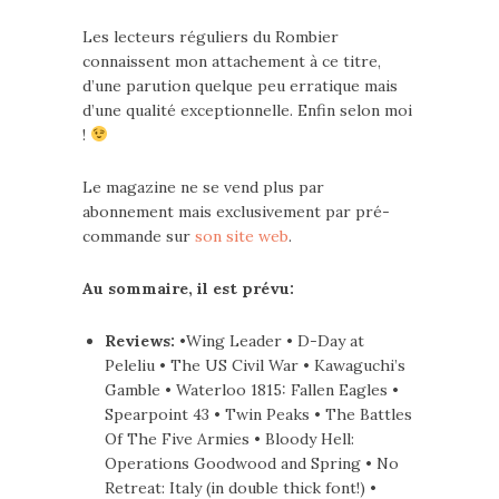
Les lecteurs réguliers du Rombier
connaissent mon attachement à ce titre,
d’une parution quelque peu erratique mais
d’une qualité exceptionnelle. Enfin selon moi
!
Le magazine ne se vend plus par
abonnement mais exclusivement par pré-
commande sur
son site web
.
Au sommaire, il est prévu:
Reviews:
•Wing Leader • D-Day at
Peleliu • The US Civil War • Kawaguchi’s
Gamble • Waterloo 1815: Fallen Eagles •
Spearpoint 43 • Twin Peaks • The Battles
Of The Five Armies • Bloody Hell:
Operations Goodwood and Spring • No
Retreat: Italy (in double thick font!) •