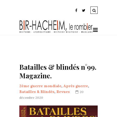
Batailles & blindés n°99.
Magazine.
2ème guerre mondiale
,
Après guerre
,
Batailles & Blindés
,
Revues
20
décembre 2020