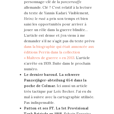
personnage-clé de la
panzerwaffe
allemande. Clé ? C’est relatif à la lecture
du texte de Yannis Kadari. Visiblement,
Heinz le rusé
a pris son temps et bien
saisi les opportunités pour arriver à
jouer un rôle dans la guerre blindée…
L’article est dense et j’en viens à me
demander s’il ne s’agit pas du texte prévu
dans la biographie qui était annoncée aux
éditions Perrin dans la collection
« Maîtres de guerre » en 2013
. L’article
s’arrête en 1939. Suite dans le prochain
numéro.
Le dernier baroud. La schwere
Panzerjäger-abteilung 654 dans la
poche de Colmar.
Ici aussi un article
très tactique par Loïc Becker. J’ai eu du
mal à suivre avec la cartographie utilisée.
Pas indispensable.
Patton et ses FT. La 1st Provisional
Tank Brigade en 1918.
Sylvain Ferreira