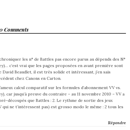
0 Comments
e chroniquer les n° de Battles pas encore parus au dépends des N°
ley)… c’est vrai que les pages proposées en avant première sont
David Beaudlet, il est très solide et intéressant, j’en sais
récédent chez Canons en Carton.
ameux calcul comparatif sur les formules d’abonnement VV vs.
miley), car jusqu’à preuve du contraire – au 11 novembre 2010 – VV a
pré-découpés que Battles : 2. Le rythme de sortie des jeux
V qui ne t’intéressent pas) est grosso modo le même : 2 tous les
Répondre