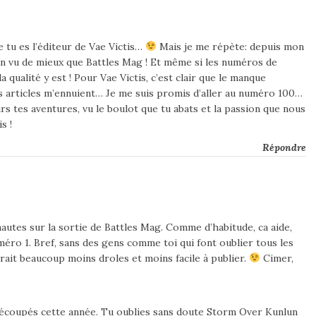
e tu es l’éditeur de Vae Victis…
Mais je me répète: depuis mon
ien vu de mieux que Battles Mag ! Et même si les numéros de
a qualité y est ! Pour Vae Victis, c’est clair que le manque
es articles m’ennuient… Je me suis promis d’aller au numéro 100…
urs tes aventures, vu le boulot que tu abats et la passion que nous
s !
Répondre
rnautes sur la sortie de Battles Mag. Comme d’habitude, ca aide,
éro 1. Bref, sans des gens comme toi qui font oublier tous les
erait beaucoup moins droles et moins facile à publier.
Cimer,
édécoupés cette année. Tu oublies sans doute Storm Over Kunlun