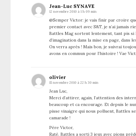
Jean-Luc SYNAVE
12 novembre 2010 à 1 h 09 min
@Semper Victor: je vais finir par croire qu
premier contact avec S&T, je n’ai jamais r
Battles Mag sortent lentement, tant pis si l
d’imagination dans la mise en page, dans l
On verra après ! Mais bon, je suivrai toujo
avons en commun pour l’histoire ! Vae Victi
olivier
15 novembre 2010 à 22 h 30 min
Jean Luc,
Merci d’attirer, again, l’attention des inte
beaucoup et ca encourage. Et depuis le num
pisse vinaigre qui nous polluent, Battles s
camarade !
Père Victor,
Raté. Battles a sorti 3 jeux avec pions pr