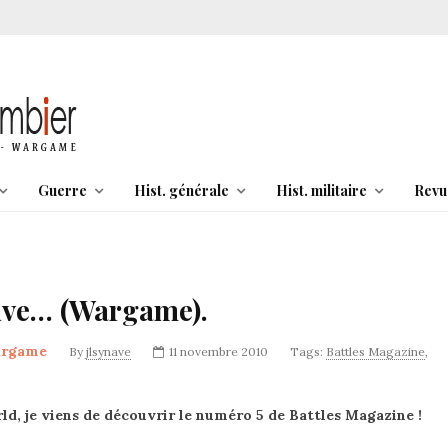
Guerre
Hist. générale
Hist. militaire
Revu
rive… (Wargame).
rgame
By
jlsynave
11 novembre 2010
Tags:
Battles Magazine
,
, je viens de découvrir le numéro 5 de Battles Magazine !