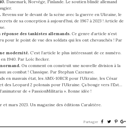
 40
.
Danemark, Norvège, Finlande. Le soutien blindé allemand
augier.
.
Revenu sur le devant de la scène avec la guerre en Ukraine, le
ecrets de sa conception à aujourd’hui, de 1967 à 2023 ! Article de
se.
 La réponse des tankistes allemands.
Ce genre d’article n’est
ru pour le point de vue des soldats qui les ont chevauchés ! Par
ine modernité.
C’est l’article le plus intéressant de ce numéro.
en 1940. Par Loïc Becker.
u normand.
Ou comment on construit une nouvelle division à la
aux au combat ! Classique. Par Stephan Cazenave.
ands en mauvais état, les AMX-10RCR pour l’Ukraine, les César
et des Leopard 2 polonais pour l’Ukraine. Ça bouge vers l’Est…
r l’animateur de « PassionMilitaria ». Bonne idée !
er et mars 2023. Un magazine des éditions Caraktère.
Partager