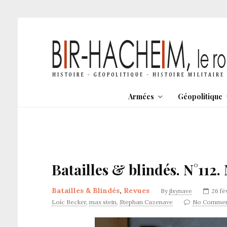
Armées
Géopolitique
Batailles & blindés. N°112.
Batailles & Blindés
,
Revues
By
jlsynave
26 fé
Loïc Becker
,
max stein
,
Stephan Cazenave
No Commen