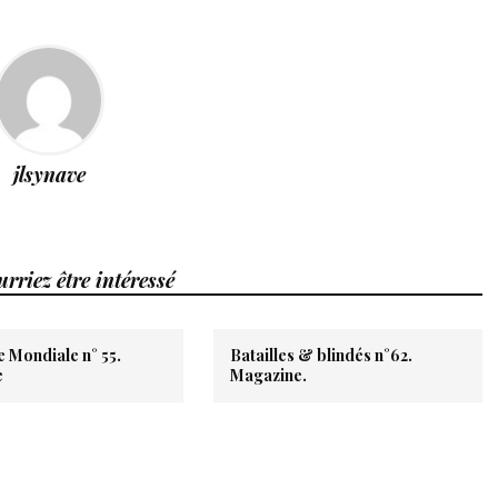
jlsynave
rriez être intéressé
 Mondiale n° 55.
Batailles & blindés n°62.
e
Magazine.