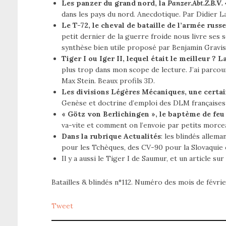
Les panzer du grand nord, la
Panzer.Abt.Z.B.V.
dans les pays du nord. Anecdotique. Par Didier L
Le T-72, le cheval de bataille de l’armée russe
petit dernier de la guerre froide nous livre ses s
synthèse bien utile proposé par Benjamin Gravis
Tiger I ou Iger II, lequel était le meilleur ?
plus trop dans mon scope de lecture. J’ai parcou
Max Stein. Beaux profils 3D.
Les divisions Légères Mécaniques, une certa
Genèse et doctrine d’emploi des DLM françaises 
« Götz von Berlichingen », le baptème de fe
va-vite et comment on l’envoie par petits morce
Dans la rubrique Actualités
: les blindés allem
pour les Tchèques, des CV-90 pour la Slovaquie 
Il y a aussi le Tiger I de Saumur, et un article su
Batailles & blindés n°112. Numéro des mois de févri
Tweet