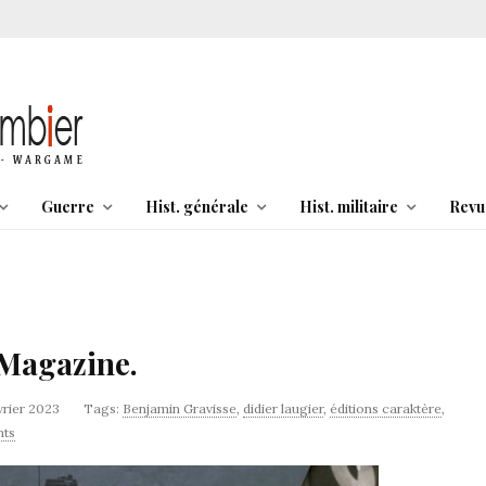
Guerre
Hist. générale
Hist. militaire
Revu
 Magazine.
vrier 2023
Tags:
Benjamin Gravisse
,
didier laugier
,
éditions caraktère
,
ts