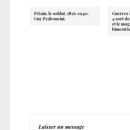
Pétain, le soldat, 1856-1940.
Guerres 
Guy Pedroncini.
4 sort d
et le mag
bimestrie
Laisser un message