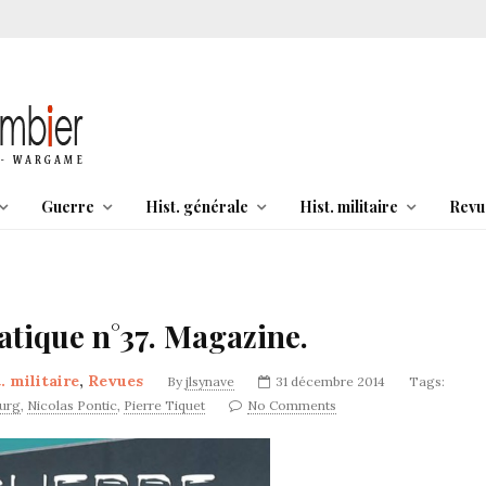
Guerre
Hist. générale
Hist. militaire
Revu
tique n°37. Magazine.
. militaire
,
Revues
By
jlsynave
31 décembre 2014
Tags:
urg
,
Nicolas Pontic
,
Pierre Tiquet
No Comments