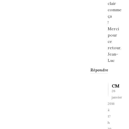
clair
comme
ça
!
Merci
pour
ce
retour.
Jean-
Luc
Répondre
CM
26
janvier
2016
à
17
h
39