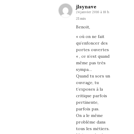
jlsynave
24 janvier 2016 à 18 h
25 min
Benoit,
« où on ne fait
qu’enfoncer des
portes ouvertes
« , ce n’est quand
même pas très
sympa…
Quand tu sors un
ouvrage, tu
t’exposes à la
critique parfois
pertinente,
parfois pas.
On a le même
problème dans
tous les métiers.