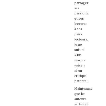
partager
ses
passions
et ses
lectures
à ses
pairs
lecteurs,
je ne
suis ni
« his
master
voice »
ni un
critique
patenté !
Maintenant
que les
auteurs
se tirent