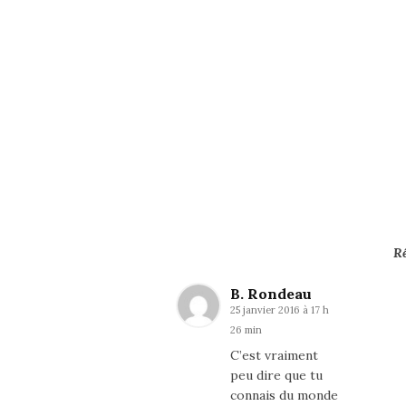
R
B. Rondeau
25 janvier 2016 à 17 h
26 min
C’est vraiment
peu dire que tu
connais du monde