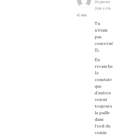
26 janvier
2016 à 9 h
42 min
Tu
n’étais
pas
concerné
JL.
En
revanche
Je
constate
que
d’autres
voient
toujours
la paille
dans
l’oeil du
voisin