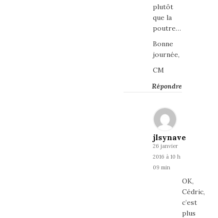
plutôt
que la
poutre…
Bonne
journée,
CM
Répondre
jlsynave
26 janvier
2016 à 10 h
09 min
OK,
Cédric,
c’est
plus