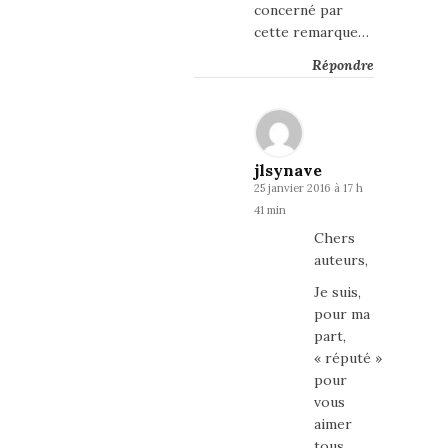
concerné par
cette remarque…
Répondre
jlsynave
25 janvier 2016 à 17 h
41 min
Chers
auteurs,
Je suis,
pour ma
part,
« réputé »
pour
vous
aimer
tous