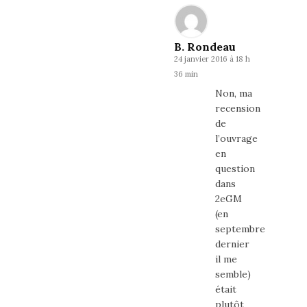
B. Rondeau
24 janvier 2016 à 18 h
36 min
Non, ma
recension
de
l’ouvrage
en
question
dans
2eGM
(en
septembre
dernier
il me
semble)
était
plutôt