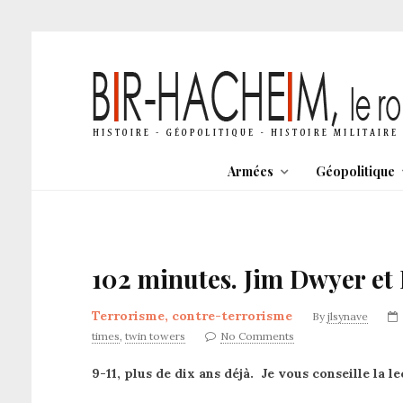
Armées
Géopolitique
102 minutes. Jim Dwyer et 
Terrorisme, contre-terrorisme
By
jlsynave
times
,
twin towers
No Comments
9-11, plus de dix ans déjà. Je vous conseille la l