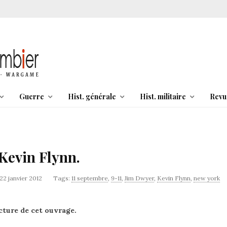
Guerre
Hist. générale
Hist. militaire
Revu
Kevin Flynn.
22 janvier 2012
Tags:
11 septembre
,
9-11
,
Jim Dwyer
,
Kevin Flynn
,
new york
ecture de cet ouvrage.