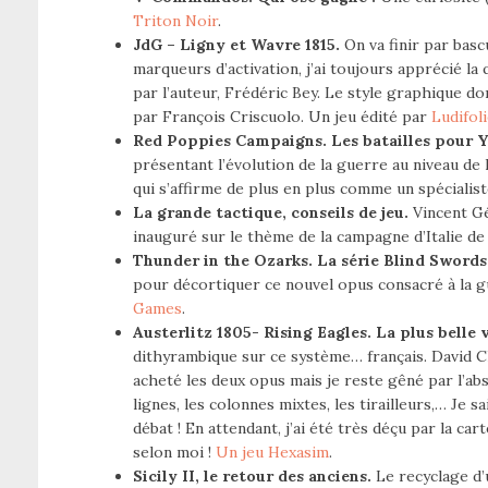
Triton Noir
.
JdG – Ligny et Wavre 1815.
On va finir par bascu
marqueurs d’activation, j’ai toujours apprécié l
par l’auteur, Frédéric Bey. Le style graphique don
par François Criscuolo. Un jeu édité par
Ludifol
Red Poppies Campaigns. Les batailles pour Yp
présentant l’évolution de la guerre au niveau de
qui s’affirme de plus en plus comme un spécialist
La grande tactique, conseils de jeu.
Vincent Gé
inauguré sur le thème de la campagne d’Italie de
Thunder in the Ozarks. La série Blind Swords
pour décortiquer ce nouvel opus consacré à la gu
Games
.
Austerlitz 1805- Rising Eagles. La plus belle v
dithyrambique sur ce système… français. David Cl
acheté les deux opus mais je reste gêné par l’abs
lignes, les colonnes mixtes, les tirailleurs,… Je s
débat ! En attendant, j’ai été très déçu par la ca
selon moi !
Un jeu Hexasim
.
Sicily II, le retour des anciens.
Le recyclage d’