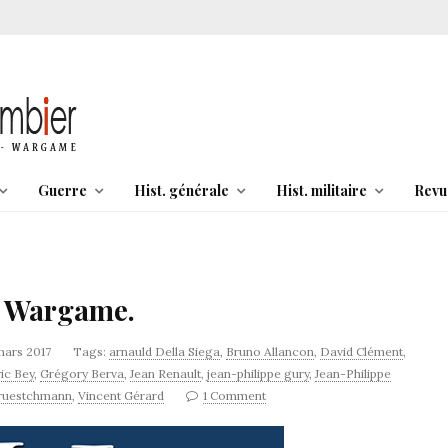
Guerre
Hist. générale
Hist. militaire
Revu
e. Wargame.
mars 2017
Tags:
arnauld Della Siega
,
Bruno Allancon
,
David Clément
,
ic Bey
,
Grégory Berva
,
Jean Renault
,
jean-philippe gury
,
Jean-Philippe
 ruestchmann
,
Vincent Gérard
1 Comment