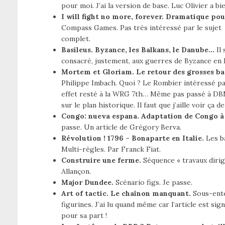
pour moi. J’ai la version de base. Luc Olivier a bi
I will fight no more, forever. Dramatique pou
Compass Games. Pas très intéressé par le sujet 
complet.
Basileus. Byzance, les Balkans, le Danube…
Il
consacré, justement, aux guerres de Byzance en 
Mortem et Gloriam. Le retour des grosses ba
Philippe Imbach. Quoi ? Le Rombier intéressé par 
effet resté à la WRG 7th… Même pas passé à DBM
sur le plan historique. Il faut que j’aille voir ça
Congo: nueva espana. Adaptation de Congo à 
passe. Un article de Grégory Berva.
Révolution ! 1796 – Bonaparte en Italie.
Les ba
Multi-règles. Par Franck Fiat.
Construire une ferme.
Séquence « travaux dirigé
Allançon.
Major Dundee.
Scénario figs. Je passe.
Art of tactic. Le chaînon manquant.
Sous-ente
figurines. J’ai lu quand même car l’article est s
pour sa part !