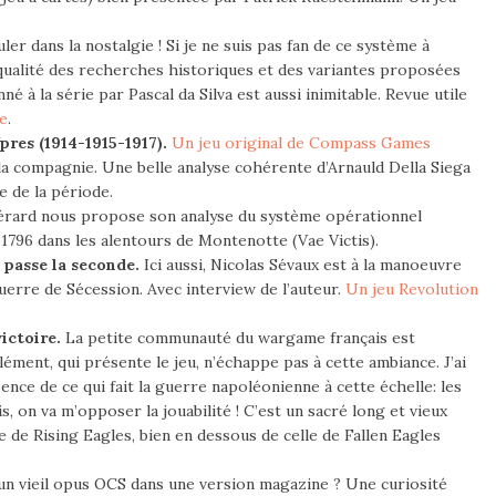
ler dans la nostalgie ! Si je ne suis pas fan de ce système à
a qualité des recherches historiques et des variantes proposées
né à la série par Pascal da Silva est aussi inimitable. Revue utile
ie
.
res (1914-1915-1917).
Un jeu original de Compass Games
 la compagnie. Une belle analyse cohérente d’Arnauld Della Siega
e de la période.
rard nous propose son analyse du système opérationnel
 1796 dans les alentours de Montenotte (Vae Victis).
 passe la seconde.
Ici aussi, Nicolas Sévaux est à la manoeuvre
erre de Sécession. Avec interview de l’auteur.
Un jeu Revolution
ictoire.
La petite communauté du wargame français est
ément, qui présente le jeu, n’échappe pas à cette ambiance. J’ai
ence de ce qui fait la guerre napoléonienne à cette échelle: les
ais, on va m’opposer la jouabilité ! C’est un sacré long et vieux
rte de Rising Eagles, bien en dessous de celle de Fallen Eagles
un vieil opus OCS dans une version magazine ? Une curiosité