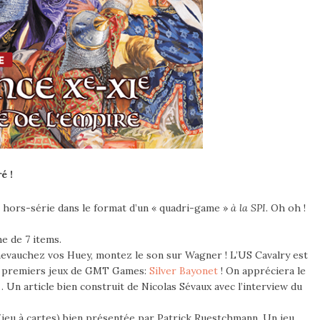
é !
 hors-série dans le format d’un « quadri-game »
à la SPI.
Oh oh !
e de 7 items.
vauchez vos Huey, montez le son sur Wagner ! L’US Cavalry est
s premiers jeux de GMT Games:
Silver Bayonet
! On appréciera le
Un article bien construit de Nicolas Sévaux avec l’interview du
jeu à cartes) bien présentée par Patrick Ruestchmann. Un jeu