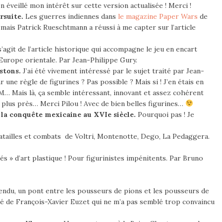
en éveillé mon intérêt sur cette version actualisée ! Merci !
rsuite.
Les guerres indiennes dans
le magazine Paper Wars
de
mais Patrick Rueschtmann a réussi à me capter sur l’article
 s’agit de l’article historique qui accompagne le jeu en encart
Europe orientale. Par Jean-Philippe Gury.
stons.
J’ai été vivement intéressé par le sujet traité par Jean-
une règle de figurines ? Pas possible ? Mais si ! J’en étais en
… Mais là, ça semble intéressant, innovant et assez cohérent
 de plus près… Merci Pilou ! Avec de bien belles figurines…
la conquête mexicaine au XVIe siècle.
Pourquoi pas ! Je
tailles et combats de Voltri, Montenotte, Dego, La Pedaggera.
s » d’art plastique ! Pour figurinistes impénitents. Par Bruno
ndu, un pont entre les pousseurs de pions et les pousseurs de
igné de François-Xavier Euzet qui ne m’a pas semblé trop convaincu