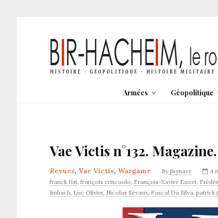
Armées
Géopolitique
Vae Victis n°132. Magazin
Revues
,
Vae Victis
,
Wargame
By
jlsynave
4 
franck fiat
,
françois criscuolo
,
François-Xavier Euzet
,
Frédér
Imbach
,
Luc Olivier
,
Nicolas Sévaux
,
Pascal Da Silva
,
patrick