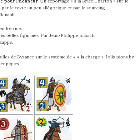
e pour l’honneur.
Un reportage « à la Brice Charton » sur le
u par le texte un peu allégorique et par le sourcing
Renault.
en fournie.
ès belles figurines. Par Jean-Philippe Imbach.
 zappe.
illes de Byzance sur le système de « A la charge ». Jolis pions by
scopiques.