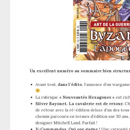
Un excellent numéro au sommaire bien structur
Avant tout,
dans l’édito
, l’annonce d’un wargame
La rubrique
« Nouveautés Hexagones »
est rich
Silver Bayonet. La cavalerie est de retour.
Che
de retour avec la ré-édition
deluxe
d’un des tou
chemin parcouru en termes d’édition sur 30 ans… 
designer Mitchell Land. Parfait !
V-Commandos. Qui ose gagne !
Une curiosité (