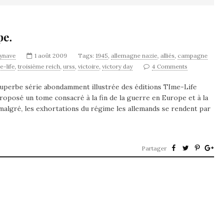
pe.
synave
1 août 2009
Tags:
1945
,
allemagne nazie
,
alliés
,
campagne
e-life
,
troisième reich
,
urss
,
victoire
,
victory day
4 Comments
e superbe série abondamment illustrée des éditions TIme-Life
roposé un tome consacré à la fin de la guerre en Europe et à la
t malgré, les exhortations du régime les allemands se rendent par
Partager