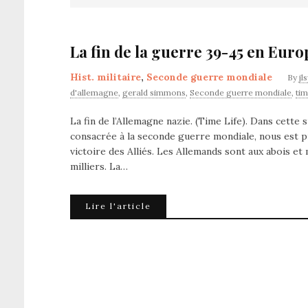
La fin de la guerre 39-45 en Euro
Hist. militaire
,
Seconde guerre mondiale
By
jl
d'allemagne
,
gerald simmons
,
Seconde guerre mondiale
,
tim
La fin de l’Allemagne nazie. (Time Life). Dans cett
consacrée à la seconde guerre mondiale, nous est p
victoire des Alliés. Les Allemands sont aux abois e
milliers. La…
Lire l'article