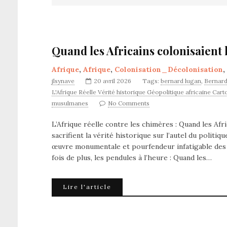
Quand les Africains colonisaient 
Afrique
,
Afrique
,
Colonisation_Décolonisation
,
jlsynave
20 avril 2026
Tags:
bernard lugan
,
Bernard
L'Afrique Réelle Vérité historique Géopolitique africaine Car
musulmanes
No Comments
L’Afrique réelle contre les chimères : Quand les Afr
sacrifient la vérité historique sur l’autel du polit
œuvre monumentale et pourfendeur infatigable des i
fois de plus, les pendules à l’heure : Quand les…
Lire l'article