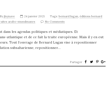
By
jlsynave
24 janvier 2021
Tags:
bernard lugan
,
éditions bernard
traites arabo-musulmanes
No Comments
 dans les agendas politiques et médiatiques. Et
s-atlantique et de ce fait la traite européenne. Mais il y en eut
illeurs. Tout l’ouvrage de Bernard Lugan vise à repositionner
ulation subsaharienne, repositionner…
Partager