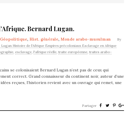
l’Afrique. Bernard Lugan.
Géopolitique
,
Hist. générale
,
Monde arabo-musulman
By
 Lugan Histoire de l'Afrique Empires précoloniaux Esclavage en Afrique
tographie
,
esclavage
,
l'afrique réelle
,
traite européenne
,
traites arabo-
icains se colonisaient Bernard Lugan n’est pas de ceux qui
iquement correct. Grand connaisseur du continent noir, auteur d’une
dées reçues, l’historien revient avec un ouvrage qui remet, une
Partager