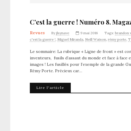
C’est la guerre ! Numéro 8. Maga
Revues
By
jlsynave
9 mai 2016
Tags:
brandon 
c'est la guerre !
,
Miguel Miranda
,
Neill Watson
,
rémy porte
,
T
Le sommaire: La rubrique « Ligne de front » est con
inventeurs, fusils d’assaut du monde et face à face 
images ! Les fusillés pour l’exemple de la grande G
Rémy Porte. Précieux car…
Lire l'article