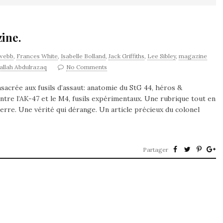
zine.
webb
,
Frances White
,
Isabelle Bolland
,
Jack Griffiths
,
Lee Sibley
,
magazine
allah Abdulrazaq
No Comments
sacrée aux fusils d’assaut: anatomie du StG 44, héros &
entre l’AK-47 et le M4, fusils expérimentaux. Une rubrique tout en
uerre. Une vérité qui dérange. Un article précieux du colonel
Partager