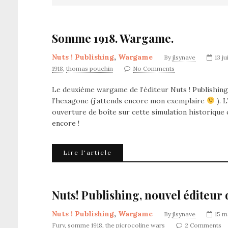
Somme 1918. Wargame.
Nuts ! Publishing
,
Wargame
By
jlsynave
13 j
1918
,
thomas pouchin
No Comments
Le deuxième wargame de l’éditeur Nuts ! Publishing 
l’hexagone (j’attends encore mon exemplaire
). 
ouverture de boîte sur cette simulation historique 
encore !
Lire l'article
Nuts! Publishing, nouvel éditeur
Nuts ! Publishing
,
Wargame
By
jlsynave
15 m
Fury
,
somme 1918
,
the picrocoline wars
2 Comments