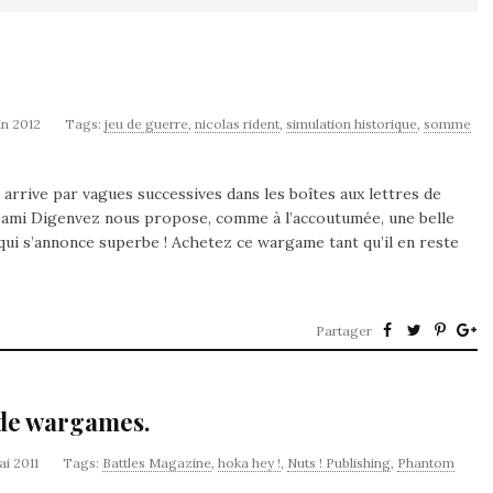
uin 2012
Tags:
jeu de guerre
,
nicolas rident
,
simulation historique
,
somme
arrive par vagues successives dans les boîtes aux lettres de
L’ami Digenvez nous propose, comme à l’accoutumée, une belle
qui s’annonce superbe ! Achetez ce wargame tant qu’il en reste
Partager
 de wargames.
ai 2011
Tags:
Battles Magazine
,
hoka hey !
,
Nuts ! Publishing
,
Phantom