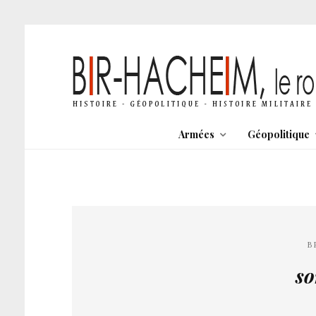
Armées
Géopolitique
B
so