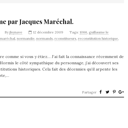
me par Jacques Maréchal.
By
jlsynave
12 décembre 2009
Tags:
1066
,
guillaume le
 maréchal
,
normandie
,
normands
,
rconstitueurs
,
reconstitution historique
,
re comme si vous y étiez… J’ai fait la connaissance récemment de
 Hormis le côté sympathique du personnage, j’ai découvert ses
tutions historiques. Cela fait des décennies qu’il arpente les
pte,…
Partager