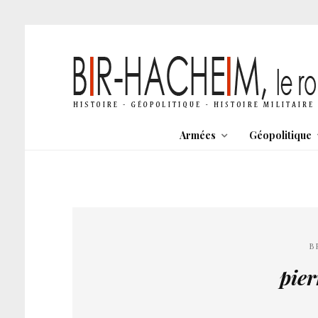
Armées
Géopolitique
B
pier