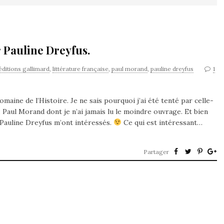
 Pauline Dreyfus.
éditions gallimard
,
littérature française
,
paul morand
,
pauline dreyfus
1
maine de l’Histoire. Je ne sais pourquoi j’ai été tenté par celle-
e: Paul Morand dont je n’ai jamais lu le moindre ouvrage. Et bien
r Pauline Dreyfus m’ont intéressés.
Ce qui est intéressant…
Partager