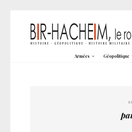
Armées
Géopolitique
B
pa