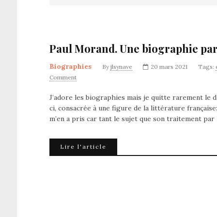
Paul Morand. Une biographie par
Biographies
By
jlsynave
20 mars 2021
Tags:
Comment
J’adore les biographies mais je quitte rarement le do
ci, consacrée à une figure de la littérature français
m’en a pris car tant le sujet que son traitement pa
Lire l'article