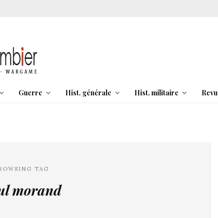
Guerre
Hist. générale
Hist. militaire
Revu
ROWSING TAG
ul morand