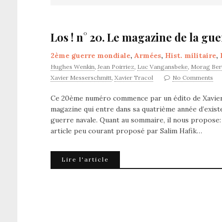
Los ! n° 20. Le magazine de la gu
2ème guerre mondiale
,
Armées
,
Hist. militaire
,
Hughes Wenkin
,
Jean Poirriez
,
Luc Vangansbeke
,
Morag Bert
Xavier Messerschmitt
,
Xavier Tracol
No Comments
Ce 20ème numéro commence par un édito de Xavier
magazine qui entre dans sa quatrième année d’existen
guerre navale. Quant au sommaire, il nous propose: 
article peu courant proposé par Salim Hafik…
Lire l'article