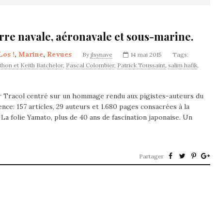
erre navale, aéronavale et sous-marine.
Los !
,
Marine
,
Revues
By
jlsynave
14 mai 2015
Tags:
hon et Keith Batchelor
,
Pascal Colombier
,
Patrick Toussaint
,
salim hafik
,
 Tracol centré sur un hommage rendu aux pigistes-auteurs du
ce: 157 articles, 29 auteurs et 1.680 pages consacrées à la
La folie Yamato, plus de 40 ans de fascination japonaise. Un
Partager