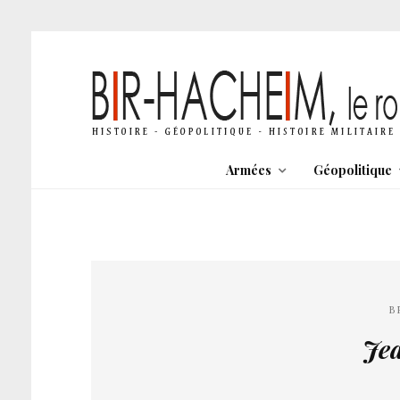
Armées
Géopolitique
B
Jea