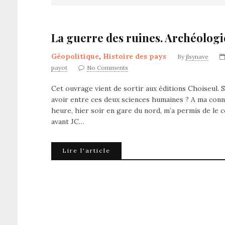
La guerre des ruines. Archéologie
Géopolitique
,
Histoire des pays
By
jlsynave
payot
No Comments
Cet ouvrage vient de sortir aux éditions Choiseul. S
avoir entre ces deux sciences humaines ? A ma connai
heure, hier soir en gare du nord, m’a permis de le
avant JC…
Lire l'article