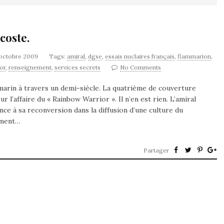
coste.
 octobre 2009
Tags:
amiral
,
dgse
,
essais nuclaires français
,
flammarion
,
or
,
renseignement
,
services secrets
No Comments
marin à travers un demi-siècle. La quatrième de couverture
r l’affaire du « Rainbow Warrior ». Il n’en est rien. L’amiral
nce à sa reconversion dans la diffusion d’une culture du
rement…
Partager