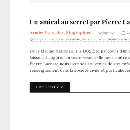
Un amiral au secret par Pierre La
Armée française
,
Biographies
By
jlsynave
7
green peace
,
marine nationale
,
pierre lacoste
,
rainbow warri
De la Marine Nationale à la DGSE: le parcours d’un 
laisserait augurer un texte essentiellement centré su
Pierre Lacoste nous livre ses souvenirs de son enfa
renseignement dans la société civile et particuliè
Lire l'article