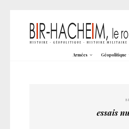
Armées
Géopolitique
B
essais n