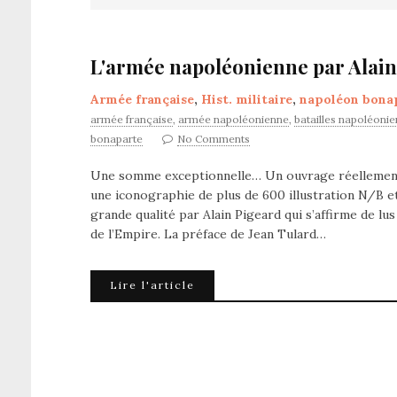
L'armée napoléonienne par Alain
Armée française
,
Hist. militaire
,
napoléon bona
armée française
,
armée napoléonienne
,
batailles napoléoni
bonaparte
No Comments
Une somme exceptionnelle… Un ouvrage réellement 
une iconographie de plus de 600 illustration N/B et
grande qualité par Alain Pigeard qui s’affirme de lu
de l’Empire. La préface de Jean Tulard…
Lire l'article