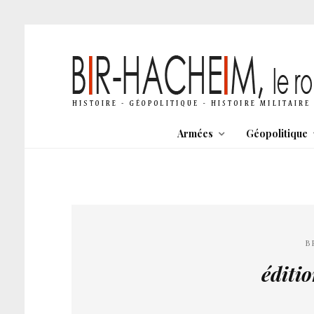
Armées
Géopolitique
B
éditi