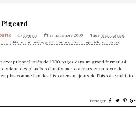
 Pigeard
parte
By
jlsynave
28 novembre 2009
Tags:
alain pigeard
,
ennes
,
éditions curendera
,
grande armée armée impériale
,
napoléon
exceptionnel: près de 1000 pages dans un grand format A4,
 couleur, des planches d’uniformes couleurs et un texte de
s en plus comme l’un des historiens majeurs de l’histoire militaire
Partager