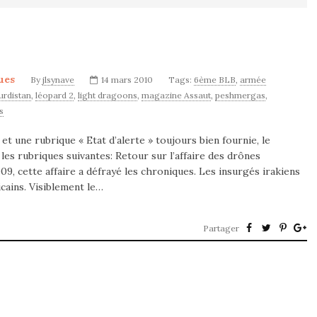
ues
By
jlsynave
14 mars 2010
Tags:
6ème BLB
,
armée
urdistan
,
léopard 2
,
light dragoons
,
magazine Assaut
,
peshmergas
,
s
 et une rubrique « Etat d’alerte » toujours bien fournie, le
s rubriques suivantes: Retour sur l’affaire des drônes
9, cette affaire a défrayé les chroniques. Les insurgés irakiens
cains. Visiblement le…
Partager