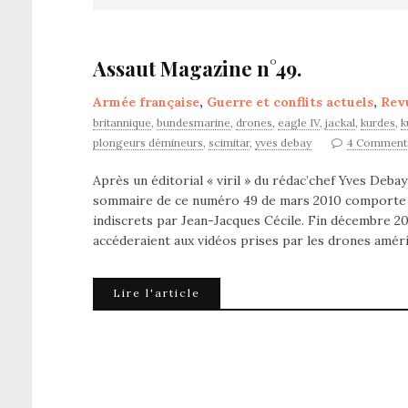
Assaut Magazine n°49.
Armée française
,
Guerre et conflits actuels
,
Rev
britannique
,
bundesmarine
,
drones
,
eagle IV
,
jackal
,
kurdes
,
k
plongeurs démineurs
,
scimitar
,
yves debay
4 Comment
Après un éditorial « viril » du rédac’chef Yves Debay
sommaire de ce numéro 49 de mars 2010 comporte le
indiscrets par Jean-Jacques Cécile. Fin décembre 200
accéderaient aux vidéos prises par les drones améri
Lire l'article