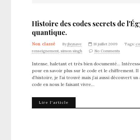
Histoire des codes secrets de l'É
quantique.
Non classé
By
jlsynave
18 juillet 2009
Tags:
co
renseignement
,
simon singh
No Comments
Intense, haletant et très bien documenté… Intéress
pour en savoir plus sur le code et le chiffrement.
d’histoire, je l’ai trouvé mais j’ai aussi découvert 
code en nous le faisant vivre…
Lire l'article