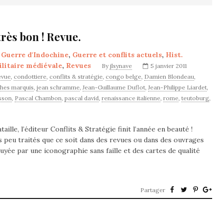
très bon ! Revue.
,
Guerre d'Indochine
,
Guerre et conflits actuels
,
Hist.
ilitaire médiévale
,
Revues
By
jlsynave
5 janvier 2011
evue
,
condottiere
,
conflits & stratégie
,
congo belge
,
Damien Blondeau
,
hes marquis
,
jean schramme
,
Jean-Guillaume Duflot
,
Jean-Philippe Liardet
,
isson
,
Pascal Chambon
,
pascal david
,
renaissance italienne
,
rome
,
teutoburg
,
lle, l’éditeur Conflits & Stratégie finit l’année en beauté !
s peu traités que ce soit dans des revues ou dans des ouvrages
ppuyée par une iconographie sans faille et des cartes de qualité
Partager