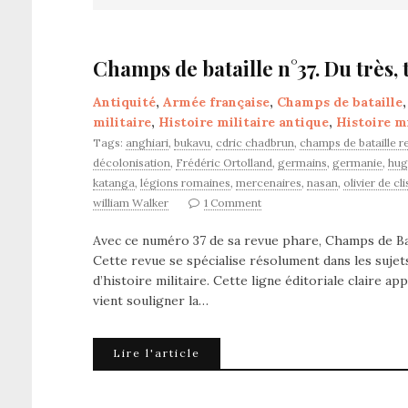
Champs de bataille n°37. Du très, 
Antiquité
,
Armée française
,
Champs de bataille
militaire
,
Histoire militaire antique
,
Histoire m
Tags:
anghiari
,
bukavu
,
cdric chadbrun
,
champs de bataille r
décolonisation
,
Frédéric Ortolland
,
germains
,
germanie
,
hug
katanga
,
légions romaines
,
mercenaires
,
nasan
,
olivier de cl
william Walker
1 Comment
Avec ce numéro 37 de sa revue phare, Champs de Batai
Cette revue se spécialise résolument dans les sujet
d’histoire militaire. Cette ligne éditoriale claire a
vient souligner la…
Lire l'article