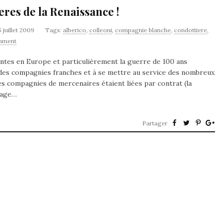
eres de la Renaissance !
5 juillet 2009
Tags:
alberico
,
colleoni
,
compagnie blanche
,
condottiere
,
mment
antes en Europe et particulièrement la guerre de 100 ans
 des compagnies franches et à se mettre au service des nombreux
Ces compagnies de mercenaires étaient liées par contrat (la
rage…
Partager