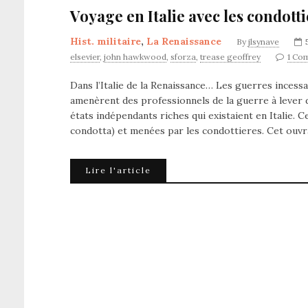
Voyage en Italie avec les condotti
Hist. militaire
,
La Renaissance
By
jlsynave
elsevier
,
john hawkwood
,
sforza
,
trease geoffrey
1 Co
Dans l’Italie de la Renaissance… Les guerres incess
amenèrent des professionnels de la guerre à lever
états indépendants riches qui existaient en Italie. 
condotta) et menées par les condottieres. Cet ouv
Lire l'article