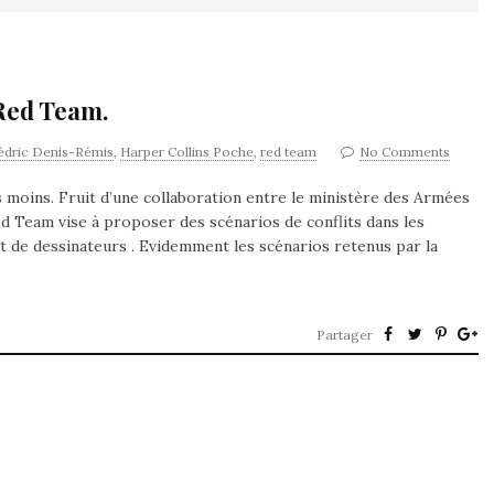
 Red Team.
édric Denis-Rémis
,
Harper Collins Poche
,
red team
No Comments
s moins. Fruit d’une collaboration entre le ministère des Armées
Red Team vise à proposer des scénarios de conflits dans les
et de dessinateurs . Evidemment les scénarios retenus par la
Partager