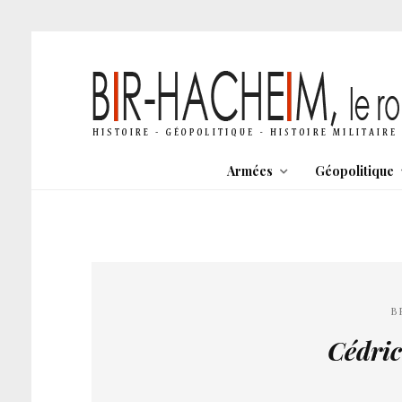
Armées
Géopolitique
B
Cédri