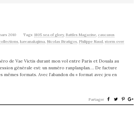
mars 2010
Tags:
1805 sea of glory
,
Battles Magazine
,
caucasus
 collections
,
kawanakajima
,
Nicolas Stratigos
,
Philippe Naud
,
storm over
éro de Vae Victis durant mon vol entre Paris et Douala au
ssion générale est: un numéro ranplanplan…. De facture
es mêmes formats. Avec l’abandon du « format avec jeu en
Partager