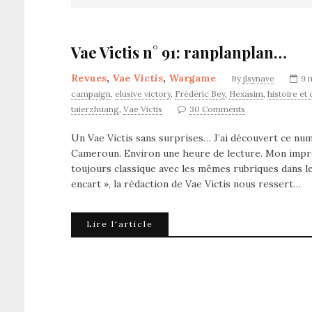
Vae Victis n° 91: ranplanplan…
Revues
,
Vae Victis
,
Wargame
By
jlsynave
9 
campaign
,
elusive victory
,
Frédéric Bey
,
Hexasim
,
histoire et
taierzhuang
,
Vae Victis
30 Comments
Un Vae Victis sans surprises… J’ai découvert ce num
Cameroun. Environ une heure de lecture. Mon impre
toujours classique avec les mêmes rubriques dans l
encart », la rédaction de Vae Victis nous ressert…
Lire l'article