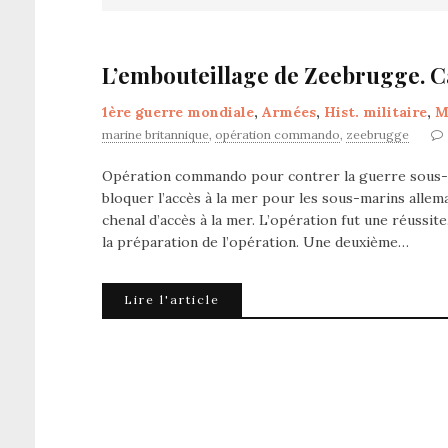
L’embouteillage de Zeebrugge. C
1ère guerre mondiale
,
Armées
,
Hist. militaire
,
M
marine britannique
,
opération commando
,
zeebrugge
Opération commando pour contrer la guerre sous-ma
bloquer l’accès à la mer pour les sous-marins allema
chenal d’accès à la mer. L’opération fut une réussi
la préparation de l’opération. Une deuxième…
Lire l'article