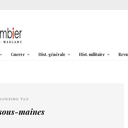
Guerre
Hist. générale
Hist. militaire
Revu
ROWSING TAG
 sous-maines