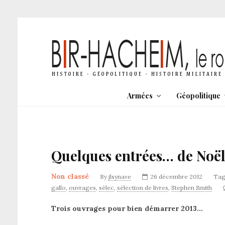
Armées
Géopolitique
Quelques entrées… de Noël
Non classé
By
jlsynave
26 décembre 2012
Tag
gallo
,
ouvrages
,
sélec
,
sélection de livres
,
Stephen Smith
Trois ouvrages pour bien démarrer 2013…