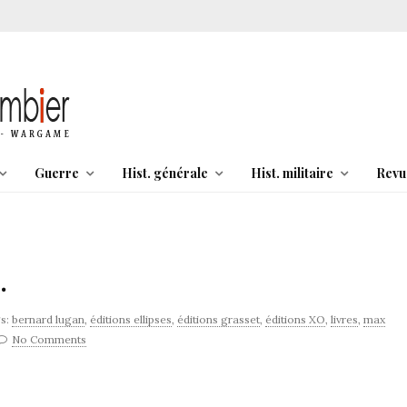
Guerre
Hist. générale
Hist. militaire
Revu
.
s:
bernard lugan
,
éditions ellipses
,
éditions grasset
,
éditions XO
,
livres
,
max
No Comments