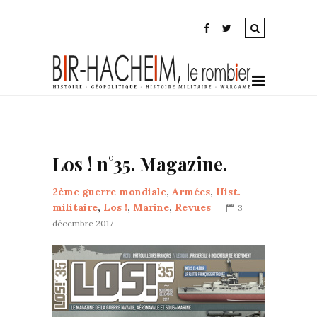
Los ! n°35. Magazine.
2ème guerre mondiale
,
Armées
,
Hist.
militaire
,
Los !
,
Marine
,
Revues
3
décembre 2017