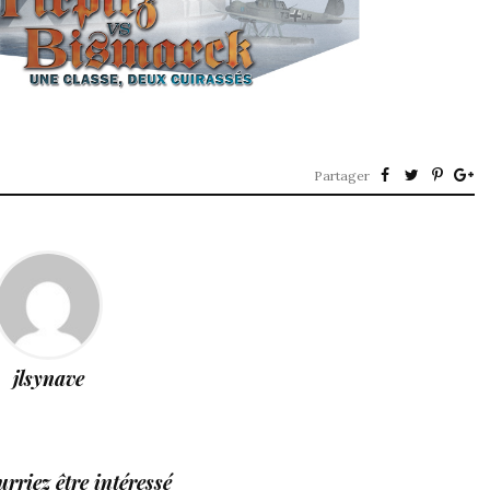
Partager
jlsynave
rriez être intéressé