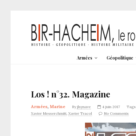
Armées
Géopolitique
Los ! n°32. Magazine
Armées
,
Marine
By
jlsynave
4 juin 2017
Tags
Xavier Messerchmitt
,
Xavier Tracol
No Comments