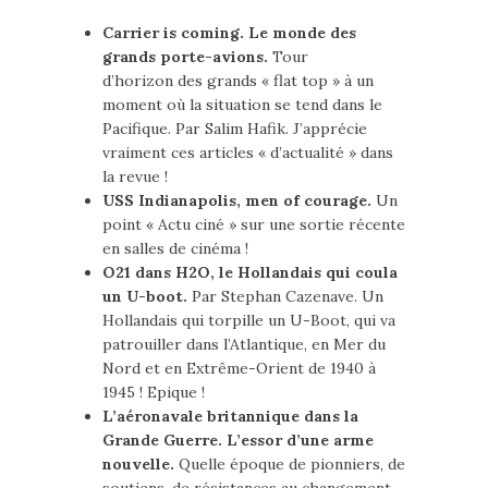
Carrier is coming. Le monde des
grands porte-avions.
Tour
d’horizon des grands « flat top » à un
moment où la situation se tend dans le
Pacifique. Par Salim Hafik. J’apprécie
vraiment ces articles « d’actualité » dans
la revue !
USS Indianapolis, men of courage.
Un
point « Actu ciné » sur une sortie récente
en salles de cinéma !
O21 dans H2O, le Hollandais qui coula
un U-boot.
Par Stephan Cazenave. Un
Hollandais qui torpille un U-Boot, qui va
patrouiller dans l’Atlantique, en Mer du
Nord et en Extrême-Orient de 1940 à
1945 ! Epique !
L’aéronavale britannique dans la
Grande Guerre. L’essor d’une arme
nouvelle.
Quelle époque de pionniers, de
soutiens, de résistances au changement,