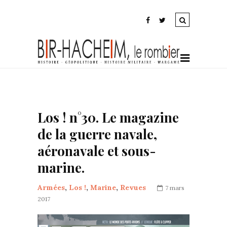
Los ! n°30. Le magazine
de la guerre navale,
aéronavale et sous-
marine.
Armées
,
Los !
,
Marine
,
Revues
7 mars
2017