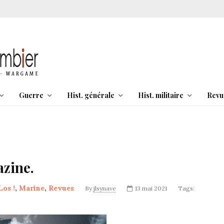
Guerre
Hist. générale
Hist. militaire
Revu
azine.
Los !
,
Marine
,
Revues
By
jlsynave
13 mai 2021
Tags: