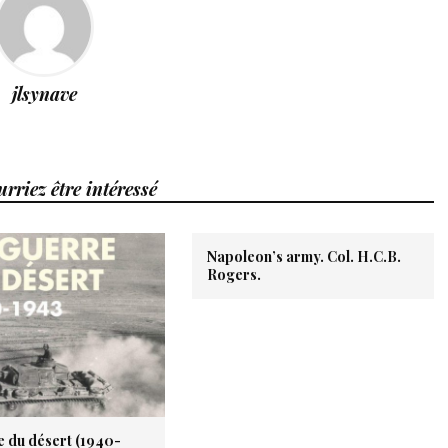
jlsynave
rriez être intéressé
Napoleon’s army. Col. H.C.B.
Rogers.
e du désert (1940-