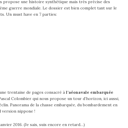
s propose une histoire synthétique mais très précise des
a 2ème guerre mondiale. Le dossier est bien complet tant sur le
s. Un must have en 7 parties:
’une trentaine de pages consacré à
l’aéonavale embarquée
 Pascal Colombier qui nous propose un tour d’horizon, ici aussi,
 déclin. Panorama de la chasse embarquée, du bombardement en
 version nippone !
nvier 2016. (Je sais, suis encore en retard…)