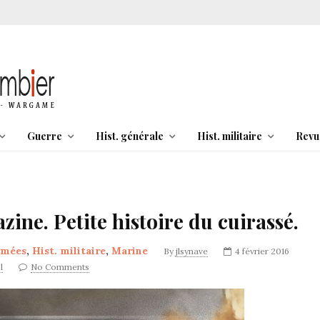
Guerre
Hist. générale
Hist. militaire
Revu
zine. Petite histoire du cuirassé.
rmées
,
Hist. militaire
,
Marine
By
jlsynave
4 février 2016
l
No Comments