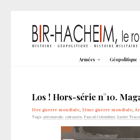
Armées
Géopolitique
Los ! Hors-série n°10. Maga
1ère guerre mondiale
,
2ème guerre mondiale
,
A
Tags:
aéronavale
,
cuirassés
,
Pascal Colombier
,
Xavier Traco