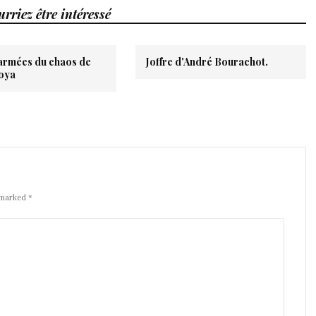
rriez être intéressé
 armées du chaos de
Joffre d'André Bourachot.
oya
 marked *