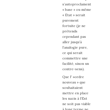
s’autoproclament
« base » ou même
« Etat » serait
purement
fortuite (je ne
prétends
cependant pas
aller jusqu’à
l’analogie pure,
ce qui serait
commettre une
facilité, sinon un
contre-sens).
Que l' »ordre
nouveau » que
souhaitaient
mettre en place
les nazis à l’Est
ne soit pas viable
à long terme ne