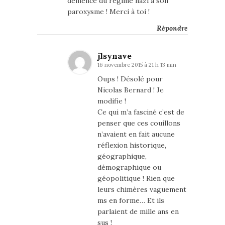
démence du régime nazi à son
paroxysme ! Merci à toi !
Répondre
jlsynave
16 novembre 2015 à 21 h 13 min
Oups ! Désolé pour
Nicolas Bernard ! Je
modifie !
Ce qui m’a fasciné c’est de
penser que ces couillons
n’avaient en fait aucune
réflexion historique,
géographique,
démographique ou
géopolitique ! Rien que
leurs chimères vaguement
ms en forme… Et ils
parlaient de mille ans en
sus !