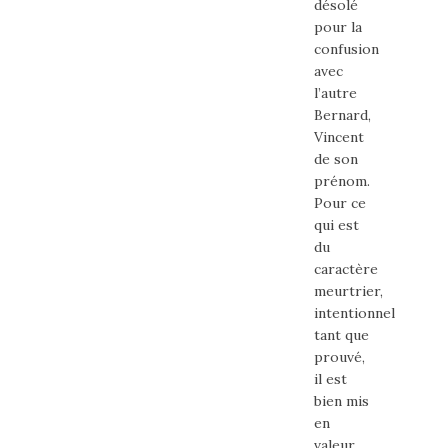
désolé
pour la
confusion
avec
l’autre
Bernard,
Vincent
de son
prénom.
Pour ce
qui est
du
caractère
meurtrier,
intentionnel
tant que
prouvé,
il est
bien mis
en
valeur