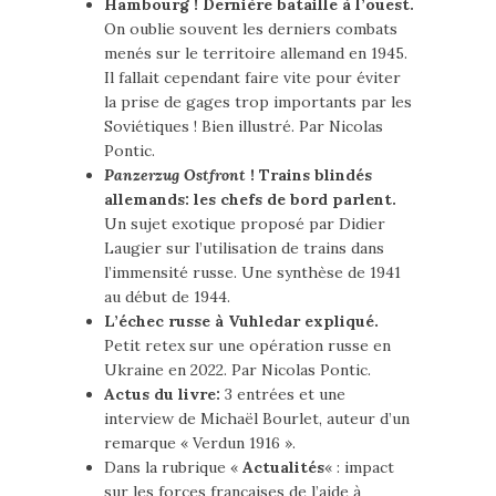
Hambourg ! Dernière bataille à l’ouest.
On oublie souvent les derniers combats
menés sur le territoire allemand en 1945.
Il fallait cependant faire vite pour éviter
la prise de gages trop importants par les
Soviétiques ! Bien illustré. Par Nicolas
Pontic.
Panzerzug Ostfront
! Trains blindés
allemands: les chefs de bord parlent.
Un sujet exotique proposé par Didier
Laugier sur l’utilisation de trains dans
l’immensité russe. Une synthèse de 1941
au début de 1944.
L’échec russe à Vuhledar expliqué.
Petit retex sur une opération russe en
Ukraine en 2022. Par Nicolas Pontic.
Actus du livre:
3 entrées et une
interview de Michaël Bourlet, auteur d’un
remarque « Verdun 1916 ».
Dans la rubrique «
Actualités
« : impact
sur les forces françaises de l’aide à