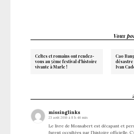
Vous pou
Celtes et romains ont rendez-
Cao Bang
vous au 5ème festival d'histoire
désastre 
vivante à Marle !
Ivan Cad
missinglinks
23 août 2016 à 8 h 46 min
Le livre de Monsabert est décapant et per
furent occultées par l’histoire officielle.