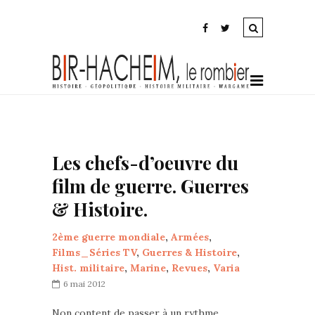
Les chefs-d’oeuvre du
film de guerre. Guerres
& Histoire.
2ème guerre mondiale
,
Armées
,
Films_Séries TV
,
Guerres & Histoire
,
Hist. militaire
,
Marine
,
Revues
,
Varia
6 mai 2012
Non content de passer à un rythme