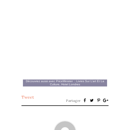
Découvrez aussi avec
PriceMinister
:
Livres Sur L’art Et La
Culture
,
Hotel Londres
Tweet
Partager