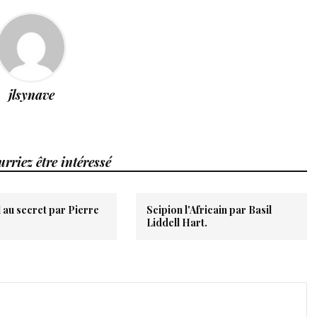
jlsynave
rriez être intéressé
 au secret par Pierre
Scipion l'Africain par Basil
Liddell Hart.