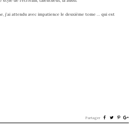
style de l’écrivain, talentueux, là aussi.
, j’ai attendu avec impatience le deuxième tome … qui est
Partager