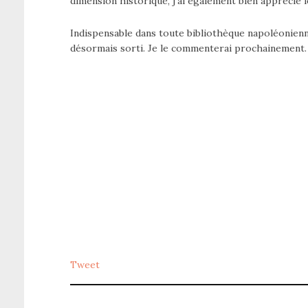
dimension historique, j’ai également bien apprécié le 
Indispensable dans toute bibliothèque napoléonienne
désormais sorti. Je le commenterai prochainement.
Tweet