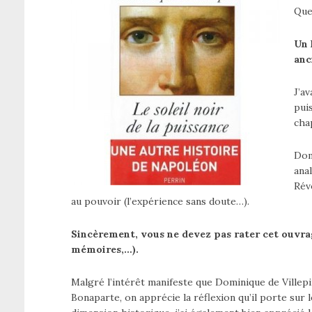
Que
Un 
anc
J’av
pui
cha
Domi
ana
Rév
au pouvoir (l’expérience sans doute…).
Sincèrement, vous ne devez pas rater cet ouvrag
mémoires,…).
Malgré l’intérêt manifeste que Dominique de Ville
Bonaparte, on apprécie la réflexion qu’il porte sur l