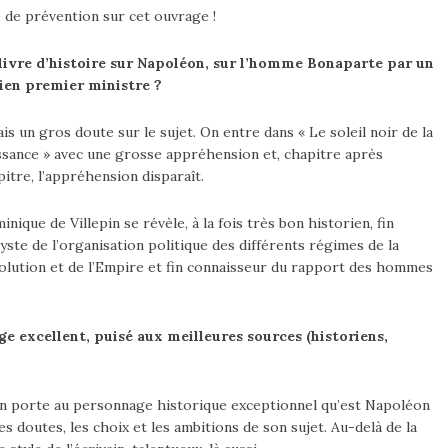
 de prévention sur cet ouvrage !
livre d’histoire sur Napoléon, sur l’homme Bonaparte par un
ien premier ministre ?
ais un gros doute sur le sujet. On entre dans « Le soleil noir de la
ssance » avec une grosse appréhension et, chapitre après
pitre, l’appréhension disparaît.
nique de Villepin se révèle, à la fois très bon historien, fin
lyste de l’organisation politique des différents régimes de la
olution et de l’Empire et fin connaisseur du rapport des hommes
e excellent, puisé aux meilleures sources (historiens,
pin porte au personnage historique exceptionnel qu’est Napoléon
es doutes, les choix et les ambitions de son sujet. Au-delà de la