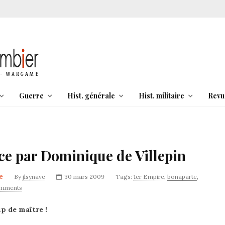
Guerre
Hist. générale
Hist. militaire
Revu
nce par Dominique de Villepin
e
By
jlsynave
30 mars 2009
Tags:
1er Empire
,
bonaparte
,
mments
p de maître !