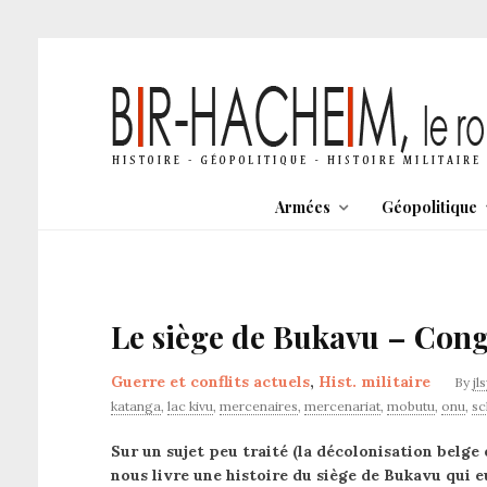
Armées
Géopolitique
Le siège de Bukavu – Cong
Guerre et conflits actuels
,
Hist. militaire
By
jl
katanga
,
lac kivu
,
mercenaires
,
mercenariat
,
mobutu
,
onu
,
s
Sur un sujet peu traité (la décolonisation belge 
nous livre une histoire du siège de Bukavu qui eu