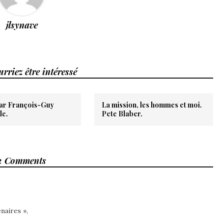
jlsynave
rriez être intéressé
par François-Guy
La mission, les hommes et moi.
le.
Pete Blaber.
2 Comments
enaires »,