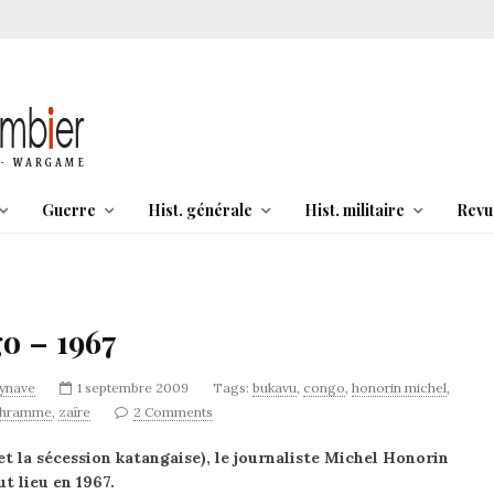
Guerre
Hist. générale
Hist. militaire
Revu
o – 1967
synave
1 septembre 2009
Tags:
bukavu
,
congo
,
honorin michel
,
chramme
,
zaïre
2 Comments
et la sécession katangaise), le journaliste Michel Honorin
t lieu en 1967.