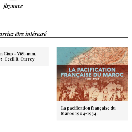
jlsynave
rriez être intéressé
n Giap – Viêt-nam,
5. Cecil B. Currey
La pacification française du
Maroc 1904-1934.