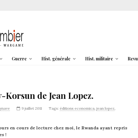
Guerre
Hist. générale
Hist. militaire
Revu
-Korsun de Jean Lopez.
synave
9 juillet 2011
Tags:
éditions economica
,
jean lopez
,
urs en cours de lecture chez moi, le Rwanda ayant repris
s !