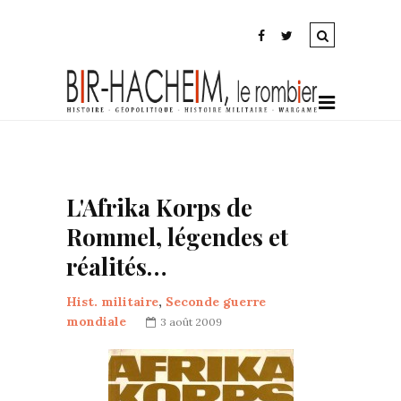
L'Afrika Korps de
Rommel, légendes et
réalités…
Hist. militaire
,
Seconde guerre
mondiale
3 août 2009