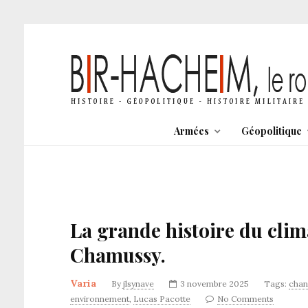
Armées
Géopolitique
La grande histoire du clim
Chamussy.
Varia
By
jlsynave
3 novembre 2025
Tags:
chan
environnement
,
Lucas Pacotte
No Comments