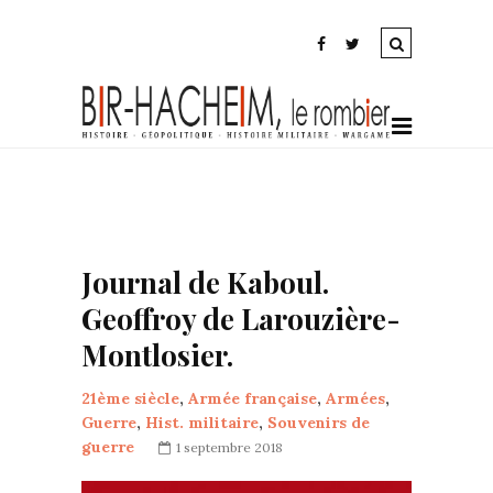
Journal de Kaboul.
Geoffroy de Larouzière-
Montlosier.
21ème siècle
,
Armée française
,
Armées
,
Guerre
,
Hist. militaire
,
Souvenirs de
guerre
1 septembre 2018