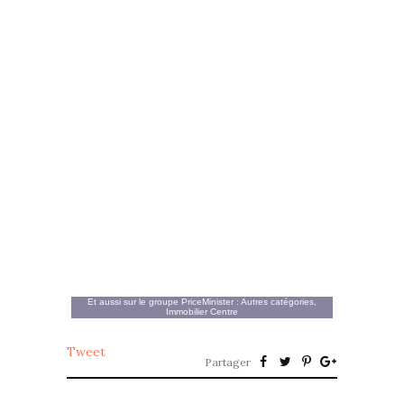
Et aussi sur le groupe
PriceMinister
:
Autres catégories
,
Immobilier Centre
Tweet
Partager