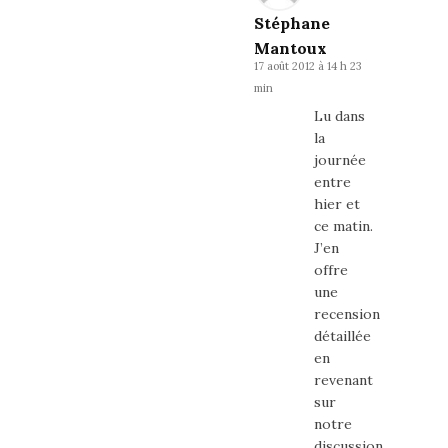
Stéphane
Mantoux
17 août 2012 à 14 h 23
min
Lu dans
la
journée
entre
hier et
ce matin.
J’en
offre
une
recension
détaillée
en
revenant
sur
notre
discussion