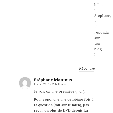
billet
!
Stéphane,
je
t’ai
répondu
sur
ton
blog
!
Répondre
Stéphane Mantoux
17 août 2012 à 15 h 18 min
Je vois ça, une première (mdr).
Pour répondre une deuxième fois à
ta question (fait sur le mien), pas
reçu non plus de DVD depuis La