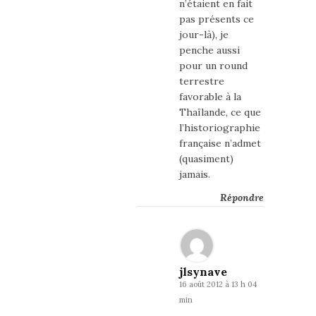
n’étaient en fait
pas présents ce
jour-là), je
penche aussi
pour un round
terrestre
favorable à la
Thaïlande, ce que
l’historiographie
française n’admet
(quasiment)
jamais.
Répondre
jlsynave
16 août 2012 à 13 h 04
min