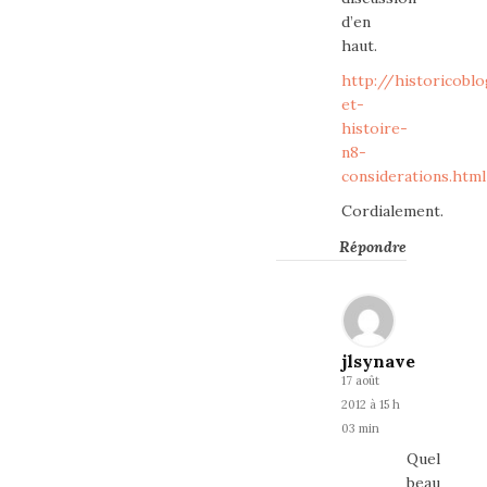
d’en
haut.
http://historicobl
et-
histoire-
n8-
considerations.html
Cordialement.
Répondre
jlsynave
17 août
2012 à 15 h
03 min
Quel
beau