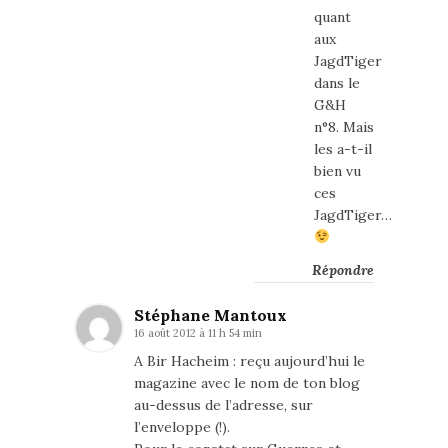
quant
aux
JagdTiger
dans le
G&H
n°8. Mais
les a-t-il
bien vu
ces
JagdTiger…
Répondre
Stéphane Mantoux
16 août 2012 à 11 h 54 min
A Bir Hacheim : reçu aujourd’hui le
magazine avec le nom de ton blog
au-dessus de l’adresse, sur
l’enveloppe (!).