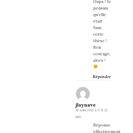
Oups ! Je
pensais
qu’elle
était
finie,
cette
thèse !
Bon
courage,
alors !
Répondre
jlsynave
18 août 2012 à 17 h 22
min
Réponse
effectivement