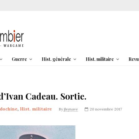
Guerre
Hist. générale
Hist. militaire
Revu
d’Ivan Cadeau. Sortie.
ndochine
,
Hist. militaire
By
jlsynave
20 novembre 2017